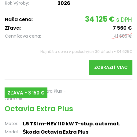
2026
Rok Výroby:
34 125 €
s DPH
Naša cena:
Zľava:
7 560 €
Cenníkova cena:
41 685 €
Najnižšia cena v posledných 30 dňoch - 34 625€
ZOBRAZIŤ VIAC
ZĽAVA - 3 150 €
Octavia Extra Plus
1,5 TSI m-HEV 110 kW 7-stup. automat.
Motor:
Škoda Octavia Extra Plus
Model: