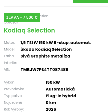
ZĽAVA - 7 500 €
Kodiaq Selection
1,5 TSI iV 150 kW 6-stup. automat.
Motor:
Škoda Kodiaq Selection
Model:
Sivá Graphite metalíza
Farba:
Interiér:
TMBJW7PS4TT087486
VIN:
150 kW
Výkon
Automatická
Prevodovka
Plug-in hybrid
Typ paliva
0 km
Najazdené
2026
Rok Výroby: