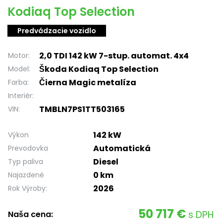
Kodiaq Top Selection
Predvádzacie vozidlo
2,0 TDI 142 kW 7-stup. automat. 4x4
Motor:
Škoda Kodiaq Top Selection
Model:
Čierna Magic metalíza
Farba:
Interiér:
TMBLN7PS1TT503165
VIN:
142 kW
Výkon
Automatická
Prevodovka
Diesel
Typ paliva
0 km
Najazdené
2026
Rok Výroby:
50 717 €
s DPH
Naša cena: