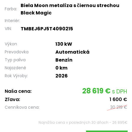
Biela Moon metalíza s čiernou strechou
Farba:
Black Magic
Interiér:
TMBEJ6PJ5T4090215
VIN:
130 kW
Výkon
Automatická
Prevodovka
Benzín
Typ paliva
0 km
Najazdené
2026
Rok Výroby:
28 619 €
s DPH
Naša cena:
Zľava:
1 600 €
Cenníkova cena:
30 219 €
Najnižšia cena v posledných 30 dňoch - 26 895€