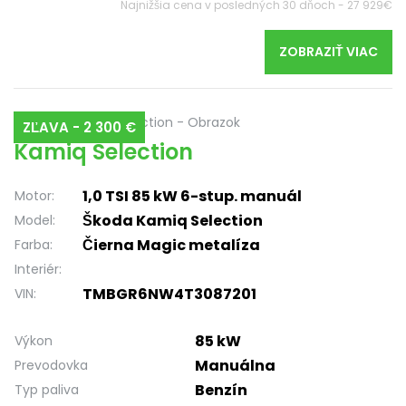
Najnižšia cena v posledných 30 dňoch - 27 929€
ZOBRAZIŤ VIAC
ZĽAVA - 2 300 €
Kamiq Selection
1,0 TSI 85 kW 6-stup. manuál
Motor:
Škoda Kamiq Selection
Model:
Čierna Magic metalíza
Farba:
Interiér:
TMBGR6NW4T3087201
VIN:
85 kW
Výkon
Manuálna
Prevodovka
Benzín
Typ paliva