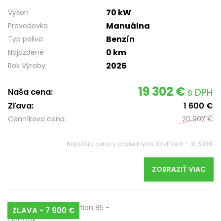
70 kW
Výkon
Manuálna
Prevodovka
Benzín
Typ paliva
0 km
Najazdené
2026
Rok Výroby:
19 302 €
s DPH
Naša cena:
Zľava:
1 600 €
Cenníkova cena:
20 902 €
Najnižšia cena v posledných 30 dňoch - 18 603€
ZOBRAZIŤ VIAC
ZĽAVA - 7 900 €