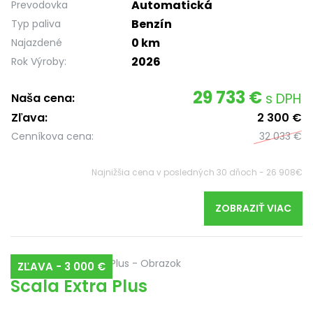
Automatická
Prevodovka
Benzín
Typ paliva
0 km
Najazdené
2026
Rok Výroby:
29 733 €
s DPH
Naša cena:
Zľava:
2 300 €
Cenníkova cena:
32 033 €
Najnižšia cena v posledných 30 dňoch - 26 908€
ZOBRAZIŤ VIAC
ZĽAVA - 3 000 €
Scala Extra Plus