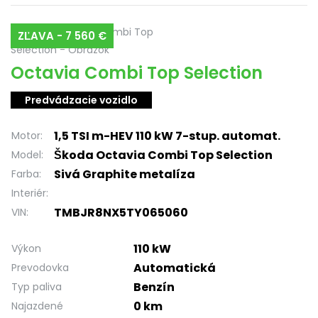
ZĽAVA - 7 560 €
Octavia Combi Top Selection
Predvádzacie vozidlo
1,5 TSI m-HEV 110 kW 7-stup. automat.
Motor:
Škoda Octavia Combi Top Selection
Model:
Sivá Graphite metalíza
Farba:
Interiér:
TMBJR8NX5TY065060
VIN:
110 kW
Výkon
Automatická
Prevodovka
Benzín
Typ paliva
0 km
Najazdené