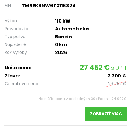
TMBEK6NW6T3116824
VIN:
110 kW
Výkon
Automatická
Prevodovka
Benzín
Typ paliva
0 km
Najazdené
2026
Rok Výroby:
27 452 €
s DPH
Naša cena:
Zľava:
2 300 €
Cenníkova cena:
29 752 €
Najnižšia cena v posledných 30 dňoch - 24 992€
ZOBRAZIŤ VIAC