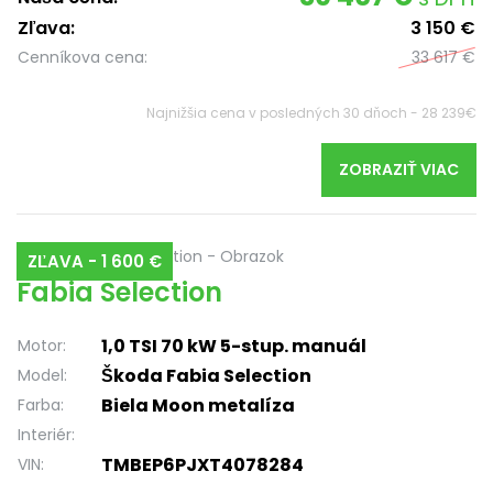
Zľava:
3 150 €
Cenníkova cena:
33 617 €
Najnižšia cena v posledných 30 dňoch - 28 239€
ZOBRAZIŤ VIAC
ZĽAVA - 1 600 €
Fabia Selection
1,0 TSI 70 kW 5-stup. manuál
Motor:
Škoda Fabia Selection
Model:
Biela Moon metalíza
Farba:
Interiér:
TMBEP6PJXT4078284
VIN: