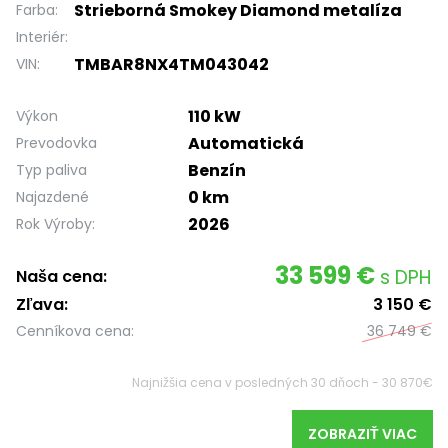
Strieborná Smokey Diamond metalíza
Farba:
Interiér:
TMBAR8NX4TM043042
VIN:
110 kW
Výkon
Automatická
Prevodovka
Benzín
Typ paliva
0 km
Najazdené
2026
Rok Výroby:
33 599 €
s DPH
Naša cena:
Zľava:
3 150 €
Cenníkova cena:
36 749 €
Najnižšia cena v posledných 30 dňoch - 30 870€
ZOBRAZIŤ VIAC