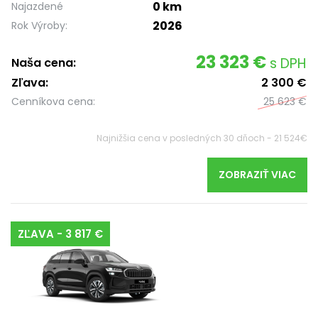
0 km
Najazdené
2026
Rok Výroby:
23 323 €
s DPH
Naša cena:
Zľava:
2 300 €
Cenníkova cena:
25 623 €
Najnižšia cena v posledných 30 dňoch - 21 524€
ZOBRAZIŤ VIAC
ZĽAVA - 3 817 €