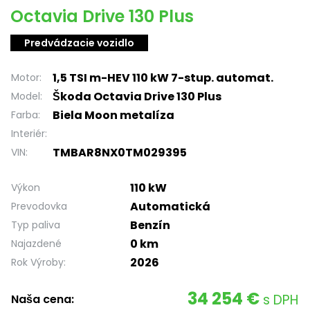
Octavia Drive 130 Plus
Predvádzacie vozidlo
1,5 TSI m-HEV 110 kW 7-stup. automat.
Motor:
Škoda Octavia Drive 130 Plus
Model:
Biela Moon metalíza
Farba:
Interiér:
TMBAR8NX0TM029395
VIN:
110 kW
Výkon
Automatická
Prevodovka
Benzín
Typ paliva
0 km
Najazdené
2026
Rok Výroby:
34 254 €
s DPH
Naša cena: