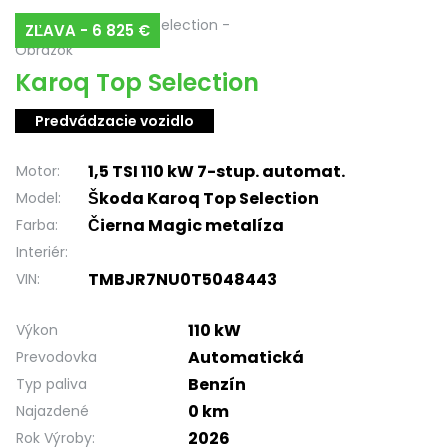
ZĽAVA - 6 825 €
Karoq Top Selection
Predvádzacie vozidlo
1,5 TSI 110 kW 7-stup. automat.
Motor:
Škoda Karoq Top Selection
Model:
Čierna Magic metalíza
Farba:
Interiér:
TMBJR7NU0T5048443
VIN:
110 kW
Výkon
Automatická
Prevodovka
Benzín
Typ paliva
0 km
Najazdené
2026
Rok Výroby: