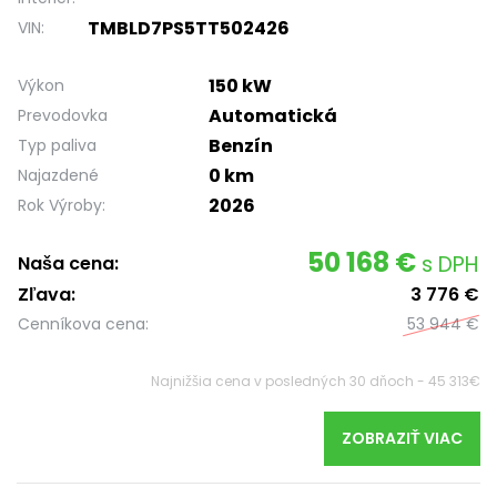
TMBLD7PS5TT502426
VIN:
150 kW
Výkon
Automatická
Prevodovka
Benzín
Typ paliva
0 km
Najazdené
2026
Rok Výroby:
50 168 €
s DPH
Naša cena:
Zľava:
3 776 €
Cenníkova cena:
53 944 €
Najnižšia cena v posledných 30 dňoch - 45 313€
ZOBRAZIŤ VIAC