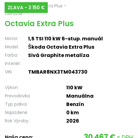
ZĽAVA - 3 150 €
Octavia Extra Plus
1,5 TSI 110 kW 6-stup. manuál
Motor:
Škoda Octavia Extra Plus
Model:
Sivá Graphite metalíza
Farba:
Interiér:
TMBAR8NX3TM043730
VIN:
110 kW
Výkon
Manuálna
Prevodovka
Benzín
Typ paliva
0 km
Najazdené
2026
Rok Výroby:
30 467 €
s DPH
Naša cena: