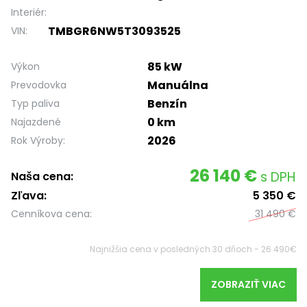
Interiér:
TMBGR6NW5T3093525
VIN:
85 kW
Výkon
Manuálna
Prevodovka
Benzín
Typ paliva
0 km
Najazdené
2026
Rok Výroby:
26 140 €
s DPH
Naša cena:
Zľava:
5 350 €
Cenníkova cena:
31 490 €
Najnižšia cena v posledných 30 dňoch - 26 490€
ZOBRAZIŤ VIAC