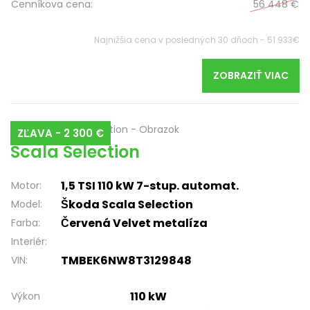
Cenníkova cena:
56 448 €
Najnižšia cena v posledných 30 dňoch - 51 933€
ZOBRAZIŤ VIAC
ZĽAVA - 2 300 €
Scala Selection
1,5 TSI 110 kW 7-stup. automat.
Motor:
Škoda Scala Selection
Model:
Červená Velvet metalíza
Farba:
Interiér:
TMBEK6NW8T3129848
VIN:
110 kW
Výkon