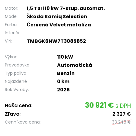
1,5 TSI 110 kW 7-stup. automat.
Motor:
Škoda Kamiq Selection
Model:
Červená Velvet metalíza
Farba:
Interiér:
TMBGK6NW7T3085852
VIN:
110 kW
Výkon
Automatická
Prevodovka
Benzín
Typ paliva
0 km
Najazdené
2026
Rok Výroby:
30 921 €
s DPH
Naša cena:
Zľava:
2 327 €
Cenníkova cena:
33 248 €