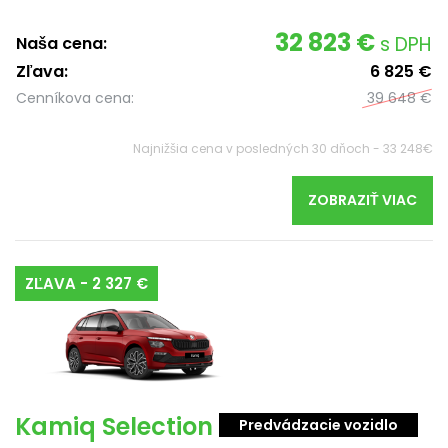
32 823 €
s DPH
Naša cena:
Zľava:
6 825 €
Cenníkova cena:
39 648 €
Najnižšia cena v posledných 30 dňoch - 33 248€
ZOBRAZIŤ VIAC
ZĽAVA - 2 327 €
Kamiq Selection
Predvádzacie vozidlo