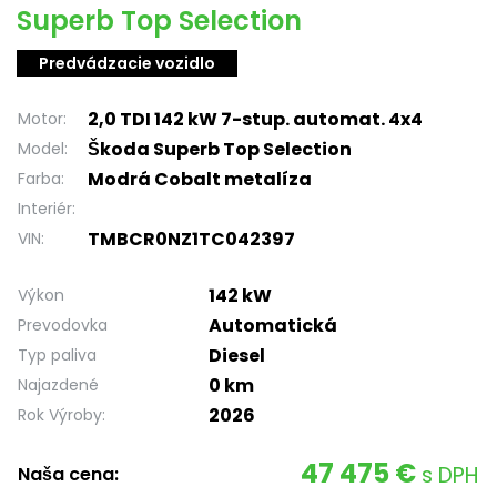
Superb Top Selection
Predvádzacie vozidlo
2,0 TDI 142 kW 7-stup. automat. 4x4
Motor:
Škoda Superb Top Selection
Model:
Modrá Cobalt metalíza
Farba:
Interiér:
TMBCR0NZ1TC042397
VIN:
142 kW
Výkon
Automatická
Prevodovka
Diesel
Typ paliva
0 km
Najazdené
2026
Rok Výroby:
47 475 €
s DPH
Naša cena: