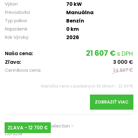
70 kW
Výkon
Manuálna
Prevodovka
Benzín
Typ paliva
0 km
Najazdené
2026
Rok Výroby:
21 607 €
s DPH
Naša cena:
Zľava:
3 000 €
Cenníkova cena:
24 607 €
Najnižšia cena v posledných 30 dňoch - 22 307€
ZOBRAZIŤ VIAC
ZĽAVA - 12 700 €