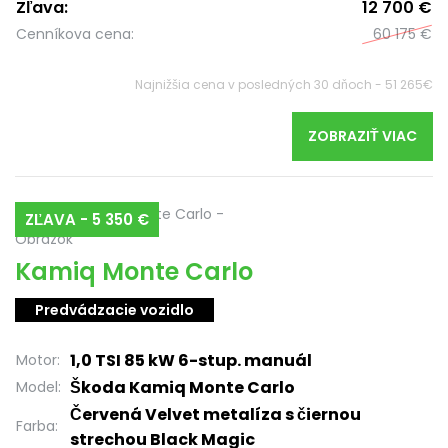
Zľava:
12 700 €
Cenníkova cena:
60 175 €
Najnižšia cena v posledných 30 dňoch - 51 265€
ZOBRAZIŤ VIAC
ZĽAVA - 5 350 €
Kamiq Monte Carlo
Predvádzacie vozidlo
1,0 TSI 85 kW 6-stup. manuál
Motor:
Škoda Kamiq Monte Carlo
Model:
Červená Velvet metalíza s čiernou
Farba:
strechou Black Magic