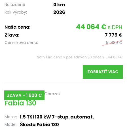
0 km
Najazdené
2026
Rok Výroby:
44 064 €
s DPH
Naša cena:
Zľava:
7 775 €
Cenníkova cena:
51 839 €
Najnižšia cena v posledných 30 dňoch - 44 064€
ZOBRAZIŤ VIAC
ZĽAVA - 1 600 €
Fabia 130
1,5 TSI 130 kW 7-stup. automat.
Motor:
Škoda Fabia 130
Model: