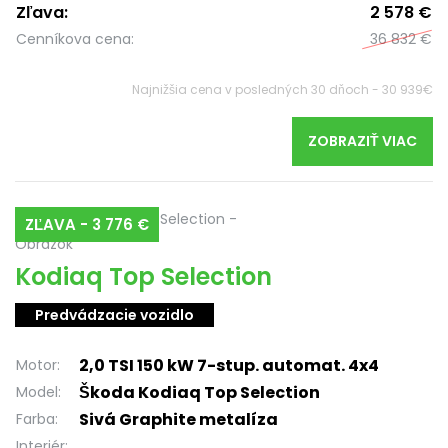
Zľava:
2 578 €
Cenníkova cena:
36 832 €
Najnižšia cena v posledných 30 dňoch - 30 939€
ZOBRAZIŤ VIAC
ZĽAVA - 3 776 €
Kodiaq Top Selection
Predvádzacie vozidlo
2,0 TSI 150 kW 7-stup. automat. 4x4
Motor:
Škoda Kodiaq Top Selection
Model:
Sivá Graphite metalíza
Farba:
Interiér: