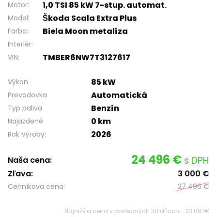
1,0 TSI 85 kW 7-stup. automat.
Motor:
Škoda Scala Extra Plus
Model:
Biela Moon metalíza
Farba:
Interiér:
TMBER6NW7T3127617
VIN:
85 kW
Výkon
Automatická
Prevodovka
Benzín
Typ paliva
0 km
Najazdené
2026
Rok Výroby:
24 496 €
s DPH
Naša cena:
Zľava:
3 000 €
Cenníkova cena:
27 496 €
Najnižšia cena v posledných 30 dňoch - 23 097€