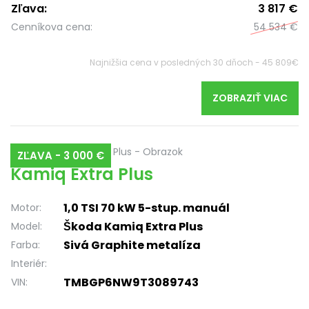
Zľava:
3 817 €
Cenníkova cena:
54 534 €
Najnižšia cena v posledných 30 dňoch - 45 809€
ZOBRAZIŤ VIAC
ZĽAVA - 3 000 €
Kamiq Extra Plus
1,0 TSI 70 kW 5-stup. manuál
Motor:
Škoda Kamiq Extra Plus
Model:
Sivá Graphite metalíza
Farba:
Interiér:
TMBGP6NW9T3089743
VIN: