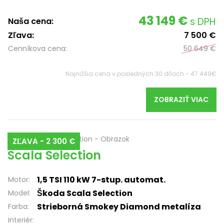
43 149 €
s DPH
Naša cena:
Zľava:
7 500 €
Cenníkova cena:
50 649 €
Najnižšia cena v posledných 30 dňoch - 47 449€
ZOBRAZIŤ VIAC
ZĽAVA - 2 300 €
Scala Selection
1,5 TSI 110 kW 7-stup. automat.
Motor:
Škoda Scala Selection
Model:
Strieborná Smokey Diamond metalíza
Farba:
Interiér: