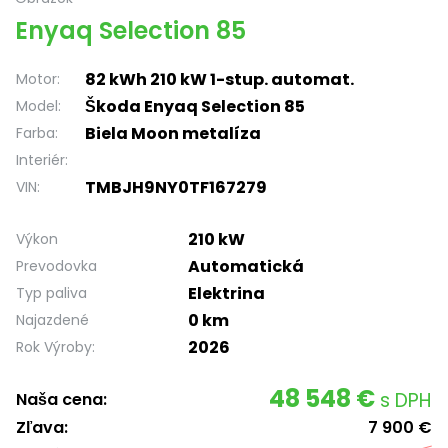
Enyaq Selection 85
82 kWh 210 kW 1-stup. automat.
Motor:
Škoda Enyaq Selection 85
Model:
Biela Moon metalíza
Farba:
Interiér:
TMBJH9NY0TF167279
VIN:
210 kW
Výkon
Automatická
Prevodovka
Elektrina
Typ paliva
0 km
Najazdené
2026
Rok Výroby:
48 548 €
s DPH
Naša cena:
Zľava:
7 900 €