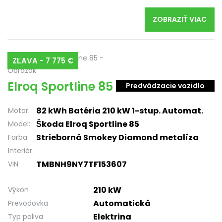
ZOBRAZIŤ VIAC
ZĽAVA - 7 775 €
Elroq Sportline 85
Predvádzacie vozidlo
82 kWh Batéria 210 kW 1-stup. Automat.
Motor:
Škoda Elroq Sportline 85
Model:
Strieborná Smokey Diamond metalíza
Farba:
Interiér:
TMBNH9NY7TF153607
VIN:
210 kW
Výkon
Automatická
Prevodovka
Elektrina
Typ paliva