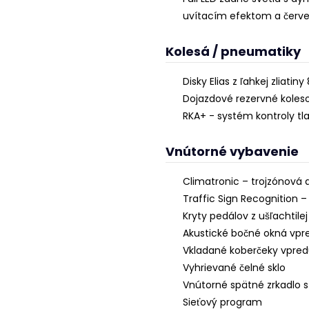
uvítacím efektom a červe
Kolesá / pneumatiky
Disky Elias z ľahkej zliatiny
Dojazdové rezervné koles
RKA+ - systém kontroly t
Vnútorné vybavenie
Climatronic – trojzónová 
Traffic Sign Recognition 
Kryty pedálov z ušľachtile
Akustické bočné okná vpr
Vkladané koberčeky vpred
Vyhrievané čelné sklo
Vnútorné spätné zrkadlo
Sieťový program