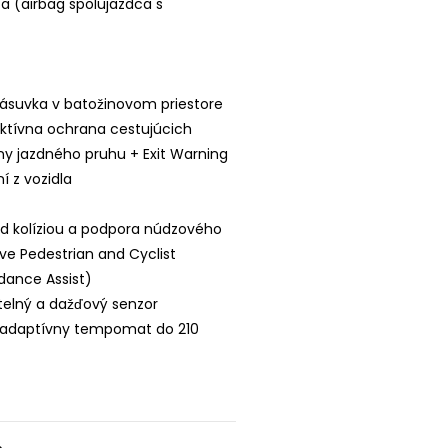
ca (airbag spolujazdca s
 zásuvka v batožinovom priestore
aktívna ochrana cestujúcich
eny jazdného pruhu + Exit Warning
í z vozidla
red kolíziou a podpora núdzového
ive Pedestrian and Cyclist
idance Assist)
etelný a dažďový senzor
- adaptívny tempomat do 210