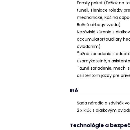
Family paket (Držiak na t
tuneli, Tieniace roletky p
mechanické, Kôš na odpad
Bočné airbagy vzadu)
Nezávislé kúrenie s diaľ
accumulator/auxiliary hea
ovládaním)
Ťažné zariadenie s adapt
uzamykateľné, s asistento
Ťažné zariadenie, mech. s
asistentom jazdy pre prív
Iné
Sada náradia a zdvihák voz
2 x kľúč s diaľkovým ovlá
Technológie a bezpe