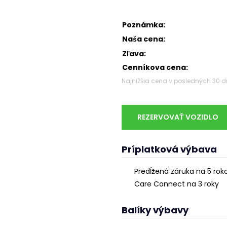
Poznámka:
Naša cena:
Zľava:
Cenníkova cena:
Najnižšia cena v posledných 30 d
REZERVOVAŤ VOZIDLO
Príplatková výbava
Predĺžená záruka na 5 ro
Care Connect na 3 roky
Balíky výbavy