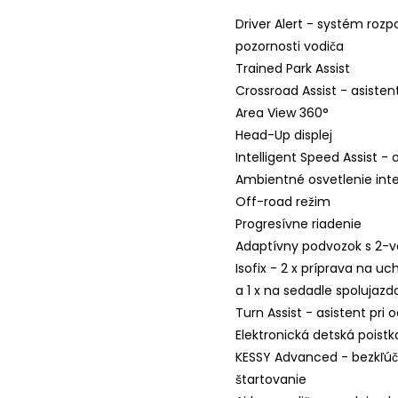
Driver Alert - systém ro
pozornosti vodiča
Trained Park Assist
Crossroad Assist - asistent
Area View 360°
Head-Up displej
Intelligent Speed ​​​​Assi
Ambientné osvetlenie inte
Off-road režim
Progresívne riadenie
Adaptívny podvozok s 2-v
Isofix - 2 x príprava na u
a 1 x na sedadle spolujazd
Turn Assist - asistent pri
Elektronická detská poistk
KESSY Advanced - bezkľú
štartovanie