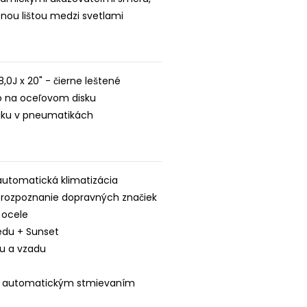
nou lištou medzi svetlami
 8,0J x 20" - čierne leštené
o na oceľovom disku
laku v pneumatikách
automatická klimatizácia
– rozpoznanie dopravných značiek
j ocele
edu + Sunset
u a vzadu
 s automatickým stmievaním