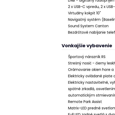
DAB - digitálny rádiopríje
2 x USB-C vpredu, 2 x USB
Virtuálny kokpit 10"
Navigačný systém (Baseli
Sound System Canton
Bezdrôtové nabíjanie tele
Vonkajšie vybavenie
Športový nárazník RS
Strešný nosič - čierny leskl
Orámovanie okien hore a o
Elektricky ovládané piate
Elektricky nastaviteľné, v
spätné zrkadlá, osvetlení
automatickým stmievaním
Remote Park Assist
Matrix-LED predné svetlom
Full LED zadné svetlá s 