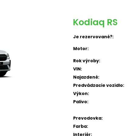
Kodiaq RS
Je rezervované?:
Motor:
Rok výroby:
VIN:
Najazdené:
Predvádzacie vozidlo:
Výkon:
Palivo:
Prevodovka:
Farba:
Interiér: