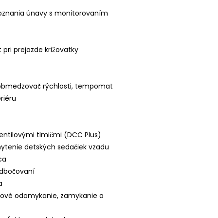
zpoznania únavy s monitorovaním
 pri prejazde križovatky
st - obmedzovač rýchlosti, tempomat
riéru
entilovými tlmičmi (DCC Plus)
chytenie detských sedačiek vzadu
ca
 odbočovaní
a
čové odomykanie, zamykanie a