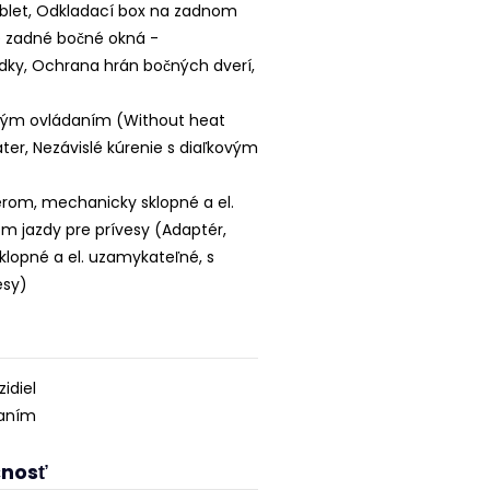
ablet, Odkladací box na zadnom
re zadné bočné okná -
ky, Ochrana hrán bočných dverí,
kovým ovládaním (Without heat
ter, Nezávislé kúrenie s diaľkovým
érom, mechanicky sklopné a el.
m jazdy pre prívesy (Adaptér,
klopné a el. uzamykateľné, s
esy)
idiel
daním
čnosť