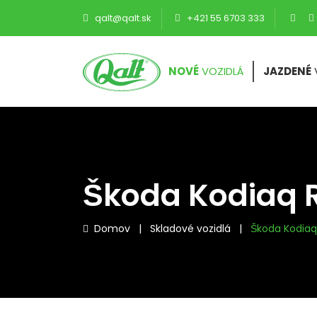
qalt@qalt.sk
+421 55 6703 333
NOVÉ
VOZIDLÁ
JAZDENÉ
Škoda Kodiaq 
Domov
|
Skladové vozidlá
|
Škoda Kodiaq