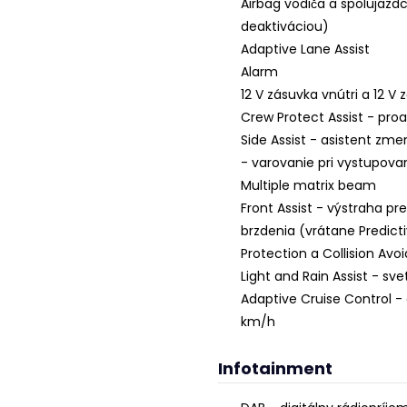
Airbag vodiča a spolujazd
deaktiváciou)
Adaptive Lane Assist
Alarm
12 V zásuvka vnútri a 12 V
Crew Protect Assist - pro
Side Assist - asistent zm
- varovanie pri vystupovan
Multiple matrix beam
Front Assist - výstraha p
brzdenia (vrátane Predict
Protection a Collision Avo
Light and Rain Assist - sv
Adaptive Cruise Control 
km/h
Infotainment