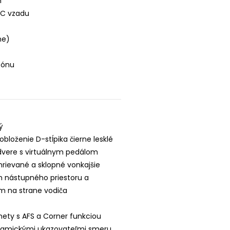
m
-C vzadu
ne)
fónu
ý
bloženie D-stĺpika čierne lesklé
 dvere s virtuálnym pedálom
yhrievané a sklopné vonkajšie
m nástupného priestoru a
 na strane vodiča
ety s AFS a Corner funkciou
dynamickými ukazovateľmi smeru,