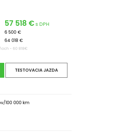
57 518 €
s DPH
6 500 €
64 018 €
ňoch - 60 818€
TESTOVACIA JAZDA
kov/100 000 km