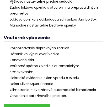
Výškovo nastaviteľné predné sedadlá
Zadná lakťová opierka s otvorom na prepravu dlhých
predmetov
Lakťová opierka s odkladacou schránkou Jumbo Box
Manuálne nastaviteľné bedrové opierky
Vnútorné vybavenie
Rozpoznávanie dopravných značiek
Dáždnik vo výplni dverí vodiča
Tónované sklá
Vnútorné spätné zrkadlo s automatickým
stmavovaním
Elektrické ovládanie okien vpredu a vzadu
Dekor Silver Square Haptic
Climatronic – dvojzónová automatická klimatizácia
Osvetlenie batožinového priestoru