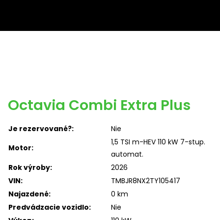
Octavia Combi Extra Plus
Je rezervované?:
Nie
1,5 TSI m-HEV 110 kW 7-stup.
Motor:
automat.
Rok výroby:
2026
VIN:
TMBJR8NX2TY105417
Najazdené:
0 km
Predvádzacie vozidlo:
Nie