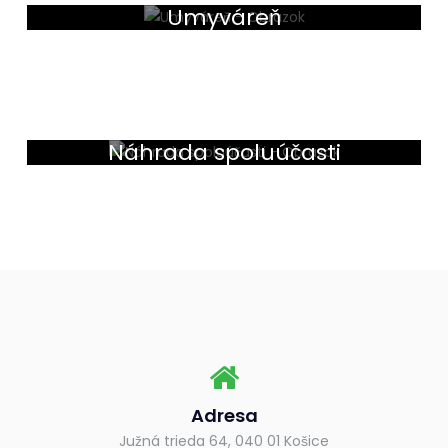
Umyváreň
Náhrada spoluúčasti
Adresa
Južná trieda 64, 040 01 Košice