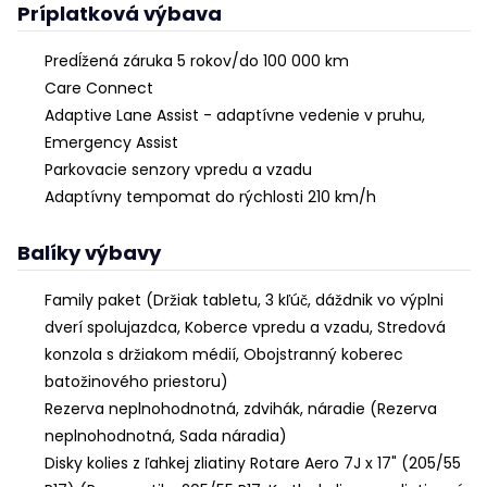
Príplatková výbava
Predĺžená záruka 5 rokov/do 100 000 km
Care Connect
Adaptive Lane Assist - adaptívne vedenie v pruhu,
Emergency Assist
Parkovacie senzory vpredu a vzadu
Adaptívny tempomat do rýchlosti 210 km/h
Balíky výbavy
Family paket (Držiak tabletu, 3 kľúč, dáždnik vo výplni
dverí spolujazdca, Koberce vpredu a vzadu, Stredová
konzola s držiakom médií, Obojstranný koberec
batožinového priestoru)
Rezerva neplnohodnotná, zdvihák, náradie (Rezerva
neplnohodnotná, Sada náradia)
Disky kolies z ľahkej zliatiny Rotare Aero 7J x 17" (205/55