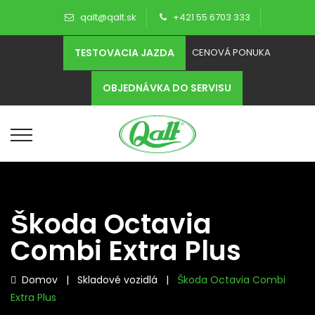
qalt@qalt.sk
+421 55 6703 333
TESTOVACIA JAZDA
CENOVÁ PONUKA
OBJEDNÁVKA DO SERVISU
Škoda Octavia
Combi Extra Plus
Domov
|
Skladové vozidlá
|
Škoda Octavia Combi
Extra Plus