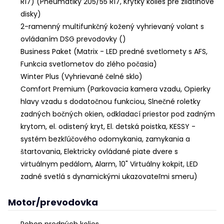
R17) (Pneumatiky 205/55 R17, Krytky kolies pre zliatinové
disky)
2-ramenný multifunkčný kožený vyhrievaný volant s
ovládaním DSG prevodovky ()
Business Paket (Matrix - LED predné svetlomety s AFS,
Funkcia svetlometov do zlého počasia)
Winter Plus (Vyhrievané čelné sklo)
Comfort Premium (Parkovacia kamera vzadu, Opierky
hlavy vzadu s dodatočnou funkciou, Slnečné roletky
zadných bočných okien, odkladací priestor pod zadným
krytom, el. odistený kryt, El. detská poistka, KESSY -
systém bezkľúčového odomykania, zamykania a
štartovania, Elektricky ovládané piate dvere s
virtuálnym pedálom, Alarm, 10" Virtuálny kokpit, LED
zadné svetlá s dynamickými ukazovateľmi smeru)
Motor/prevodovka
Pohon predných kolies