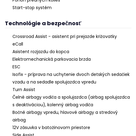
Start-stop systém
Technológie a bezpečnosť
Crossroad Assist - asistent pri prejazde križovatky
eCall
Asistent rozjazdu do kopca
Elektromechanická parkovacia brzda
ESC
Isofix - príprava na uchytenie dvoch detských sedačiek
vzadu a na sedadle spolujazdca vpredu
Turn Assist
Čelné airbagy vodiča a spolujazdca (airbag spolujazdca
s deaktiváciou), kolenný airbag vodiča
Bočné airbagy vpredu, hlavové airbagy a stredový
airbag
12V zásuvka v batožinovom priestore
Side Assist