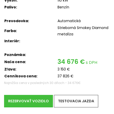
Výkon:
110 kW
Palivo:
Benzín
Prevodovka:
Automatická
Strieborná Smokey Diamond
Farba:
metalíza
Interiér:
Poznámka:
34 676 €
Naša cena:
s DPH
Zľava:
3 150 €
Cenníkova cena:
37 826 €
Najnižšia cena v posledných 30 dňoch - 34 676€
REZERVOVAŤ VOZIDLO
TESTOVACIA JAZDA